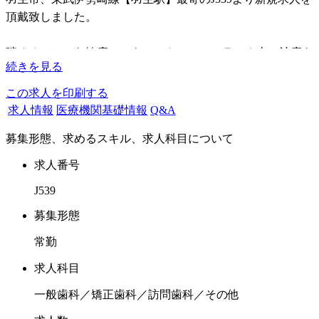
頂戴致しました。
噛めることから健康に！をモットーにワンランク上の治療を
続きを見る
目指しております。
地域密着型の歯科医院として患者様とのふれあいを大切にし
この求人を印刷する
ています。
求人情報
医療機関基礎情報
Q&A
スタッフ研修なども充実していて、チーム医療や経営につい
募集形態、求めるスキル、求人科目について
てなども学ぶことができます。
歯科医師としての実力がつきます！技術だけでなく人間的に
求人番号
成長できる職場です。
J539
ＣＴ完備・技工所完備・予防ルーム完備、将来の方向を話し
募集形態
ながら、独立開業や法人経営など進路に合わせて指導しま
常勤
す。
インプラントや矯正も絡めた一口腔単位での全顎的な治療を
求人科目
習得したい方に最適な環境です。
一般歯科／矯正歯科／訪問歯科／その他
院長は日本口腔インプラント学会の専門医を取得しておりま