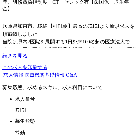
問、研修費負担制度・CT・セレック有【歯国保・厚生年
金】
兵庫県加東市、JR線【杜町駅】最寄のJ5151より新規求人を
頂戴致しました。
当院は県内2医院を展開する1日外来100名超の医療法人で
す。この度は更なる分院展開も視野に入れてのドクター募集
続きを見る
で御座います。新卒からブランクのあるドクターまで応募可
能です。どしどしご応募下さいませ。
この求人を印刷する
求人情報
医療機関基礎情報
Q&A
当院概要ですが直営のクリニックを２件、グループのクリニ
募集形態、求めるスキル、求人科目について
ック２件の合計４医院のグループ院をまとめる医療法人とし
て活動しております。複数のクリニックをマネジメントして
求人番号
いることから、歯科医師研修マニュアルも充実し研修費は全
J5151
額医院負担でスキルアップが図れます。
募集形態
当院で学べることとして、
常勤
● 西日本で最大の症例数を誇る「ネオキャップ・ビムラー矯