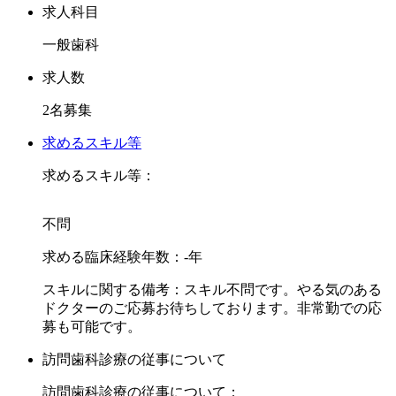
正システム」という小児矯正
求人科目
● ＣＥＲＥＣ等のメタルフリー・審美歯科
一般歯科
● リコール率９５％以上を実現するメンテナンス体制
● 症例数豊富なインプラント担当医のオペ
求人数
等を特徴としております。
2名募集
求めるドクター像はしっかりとご自身のスキルを伸ばしたい
求めるスキル等
と考え、患者さんとスタッフとの信頼関係を築くためのコミ
求めるスキル等：
ュニケーションの重要性を理解されている方を求めます。
また、医療人としてタバコを吸わないなどの健康意識の高さ
不問
は必要です。
求める臨床経験年数：-年
当院はノルマもなく業界平均より高い安定した給与水準が魅
スキルに関する備考：スキル不問です。やる気のある
力です。
ドクターのご応募お待ちしております。非常勤での応
また夜18時30分には帰宅可能なお体に負担のない勤務スタイ
募も可能です。
ルが勤務されている先生にお喜び頂いております。
訪問歯科診療の従事について
ご応募をお待ちしております。
訪問歯科診療の従事について：