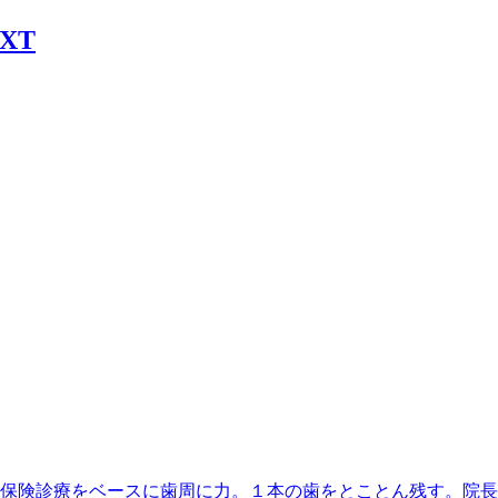
丁目駅】最寄、保険診療をベースに歯周に力。１本の歯をとことん残す