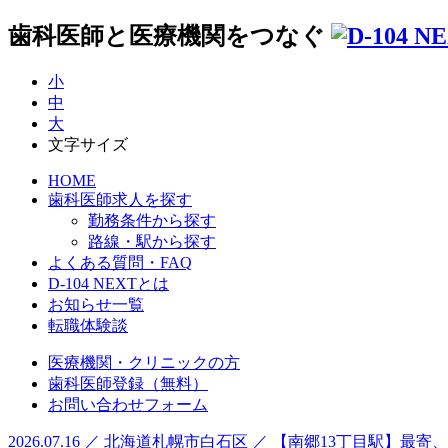
歯科医師と医療機関をつなぐ
小
中
大
文字サイズ
HOME
歯科医師求人を探す
勤務条件から探す
路線・駅から探す
よくある質問・FAQ
D-104 NEXTとは
お知らせ一覧
転職体験談
医療機関・クリニックの方
歯科医師登録（無料）
お問い合わせフォーム
2026.07.16 ／ 北海道札幌市白石区 ／ 【南郷13