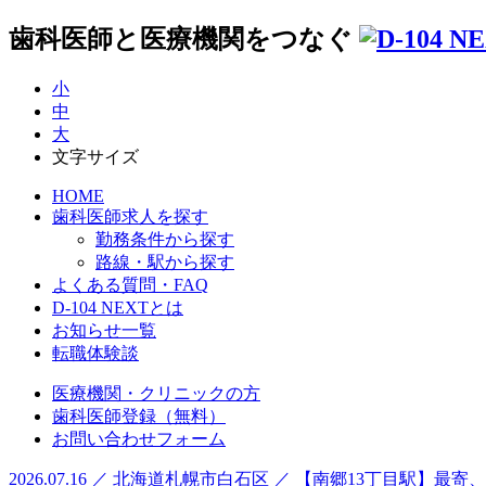
歯科医師と医療機関をつなぐ
小
中
大
文字サイズ
HOME
歯科医師求人を探す
勤務条件から探す
路線・駅から探す
よくある質問・FAQ
D-104 NEXTとは
お知らせ一覧
転職体験談
医療機関・クリニックの方
歯科医師登録（無料）
お問い合わせフォーム
2026.07.16 ／ 北海道札幌市白石区 ／ 【南郷13