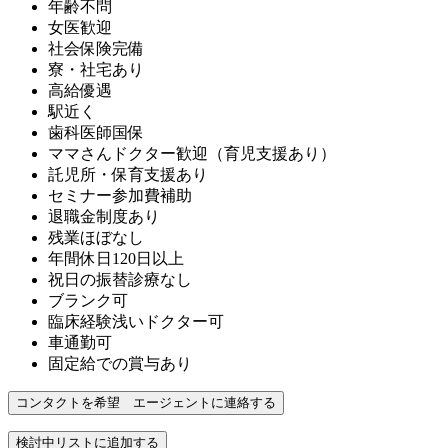
年齢不問
女医歓迎
社会保険完備
寮・社宅あり
高給優遇
駅近く
歯科医師国保
ママさんドクター歓迎（育児支援あり）
託児所・保育支援あり
セミナー参加費補助
退職金制度あり
残業ほぼなし
年間休日120日以上
祝日の振替診療なし
ブランク可
臨床経験浅いドクター可
車通勤可
固定給での賞与あり