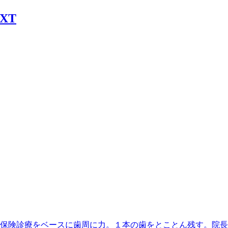
丁目駅】最寄、保険診療をベースに歯周に力。１本の歯をとことん残す