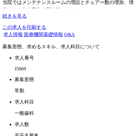
当院ではメンテナンスルームの増設とチェアー数の増加、増
患による純粋募集を開始致しました。
続きを見る
当院は「人と人とのつながり」を大切にしている地域密着型
この求人を印刷する
の歯科医院です。
求人情報
医療機関基礎情報
Q&A
一般歯科診療はもちろん、小児歯科で来院する患者さんも多
募集形態、求めるスキル、求人科目について
く、月に３回の矯正医による矯正治療も予約がうまっていま
す。
求人番号
2016年中に法人化し、メンテナンスルーム（ケア専用スペー
J5069
ス）を増設する予定です。
募集形態
求めるドクター像は小児歯科診験療に対応可能なドクターと
常勤
なりますが、スキル面での経験なくとも子どもが好きなら
OKです。
求人科目
結婚や育児によるブランクのあるドクターも歓迎いたしま
一般歯科
す。お問合せをお待ちしております。
求人数
若干名募集