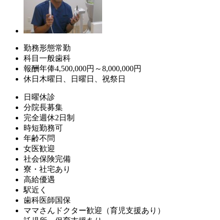
勤務形態
常勤
科目
一般歯科
報酬
年俸4,500,000円～8,000,000円
休日
木曜日、日曜日、祝祭日
日曜休診
分院長募集
完全週休2日制
時短勤務可
年齢不問
女医歓迎
社会保険完備
寮・社宅あり
高給優遇
駅近く
歯科医師国保
ママさんドクター歓迎（育児支援あり）