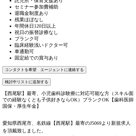
託児所・保育支援あり
セミナー参加費補助
退職金制度あり
残業ほぼなし
年間休日120日以上
祝日の振替診療なし
ブランク可
臨床経験浅いドクター可
車通勤可
固定給での賞与あり
【西尾駅】最寄、小児歯科診験療に対応可能な方（スキル面
での経験なくとも子供好きならOK）ブランクOK【歯科医師
国保・厚生年金】
愛知県西尾市、名鉄線【西尾駅】最寄のJ5069より新規求人
を頂戴致しました。