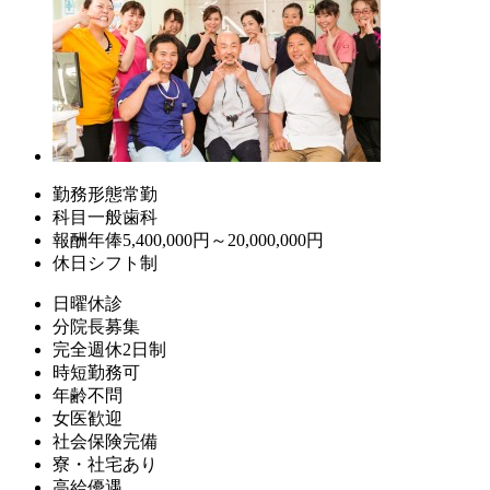
勤務形態
常勤
科目
一般歯科
報酬
年俸5,400,000円～20,000,000円
休日
シフト制
日曜休診
分院長募集
完全週休2日制
時短勤務可
年齢不問
女医歓迎
社会保険完備
寮・社宅あり
高給優遇