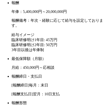
報酬
ます。
年俸：5,400,000円～20,000,000円
◆⑥ スタッフ関係が良い
報酬備考：年次・経験に応じて給与を設定しておりま
当院のスタッフ間の関係性は悪くないと思います。
す。
もちろん人それぞれ感じ方はあるかと思いますが、長期的に
給与イメージ
勤めてくれるスタッフが多いので
臨床研修明け1年目: 45万円
おそらく雰囲気は悪くないかと思います。
臨床研修明け2年目: 50万円
是非一度自分の目でみていただきたいと考えております。
3年目以後は年俸制
最低保障額（月額）
医院の見学やお話にきて頂き、当院の雰囲気やスタッフ間の
関係性など見ていただき、自分が働きたいと思えるか確認し
月給：450,000円～応相談
て頂ければと思います！
報酬締日・支払日
[報酬締日]毎月：末日
【ご入職されたドクター向けのプログラム】
[報酬支払日]翌月：10日支払
【専門医取得の応援】
報酬形態
日本口腔インプラント学会専門医の取得の支援を致します。