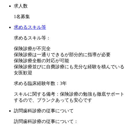
●人間関係が良好 (スタッフ間の雰囲気が良いです！)
求人数
1名募集
◆① 勤務終了が早いです
求めるスキル等
当院は17:30まで診療で、18:00に勤務終了となります。
求めるスキル等：
他と比べても早い時間で勤務が終わりますので、仕事後に予
保険診療が不完全
定を入れやすいです。
保険診療は一通りできるが部分的に指導が必要
仕事はもちろんしっかりと行ないますが、プライベートも充
保険診療全般の対応が可能
実できるような環境を目指しております。
保険診療並びに自費診療にも充分な経験を積んでいる
女医歓迎
◆② 固定休みが多いです
求める臨床経験年数：3年
当院では週2.5日休みを採用しております。
終わる時間が早いだけでなく、日曜日+祝日の休診日に加え
スキルに関する備考：保険診療の勉強も徹底サポート
て1日休み半日休みがございます。
するので、ブランクあっても安心です
長期休暇を入れずとも固定の休みだけで年間休日が135日以
訪問歯科診療の従事について
上となるので、しっかり休みを
確保することが可能です！
訪問歯科診療の従事について：