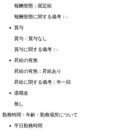
報酬形態：固定給
学会入会、１００時間コース年間６０万円を全額補助致しま
す。
報酬形態に関する備考：-
インプラントの技術が学べ、成長できる環境を用意しており
賞与
ます。
※歯科医師常勤のみ
賞与：賞与なし
賞与に関する備考：-
【引越し代の補助を実施】
当院では遠方から来られる方に少しでも負担を減らしたいと
昇給の有無
考え、遠方から来られる方には引越し補助として１０万円を
昇給の有無：昇給あり
お渡ししております。
なので、遠方の方も是非、お気軽にご連絡下さい。※常勤の
昇給に関する備考：年一回
み
退職金
【時短コースあり】
常勤の方にも時短コースを設けております。給与に関して
無し
は、能力・年齢のよって考慮致します。※歯科医師常勤のみ
勤務時間・年齢・勤務場所について
以上では御座いますが、当院はドクター104からの紹介実績
平日勤務時間