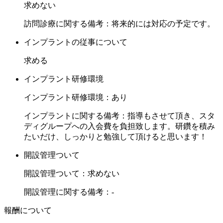
求めない
◆③ 給与が低くないです！
当院では年収540万円以上の支給をしております。
訪問診療に関する備考：将来的には対応の予定です。
経験に応じて決定しており、大体の目安としては給与詳細の
インプラントの従事について
欄に記載をしております。
経験年数に応じて歩合も発生いたしますので、双方が納得で
求める
きるようにご相談いただければと思います。
インプラント研修環境
インプラント研修環境：あり
◆④ 長期休暇年3回以上ございます
固定のお休みも多いですが、長期休暇もしっかりと取得して
インプラントに関する備考：指導もさせて頂き、スタ
おります。
ディグループへの入会費を負担致します。研鑽を積み
夏休みと冬休みはそれぞれ休みとなりGWもございます。
たいだけ、しっかりと勉強して頂けると思います！
医院外の友人や家族とも旅行に出かけることも可能です。
開設管理ついて
長期的に働けるような環境を整えられるようにと考えており
ます。
開設管理ついて：求めない
開設管理に関する備考：-
◆⑤ 社会保険完備 (厚生年金あり)
当院では社会保険を完備しております。
報酬について
ご自身はもちろんですがご家族も安心して勤められると思い