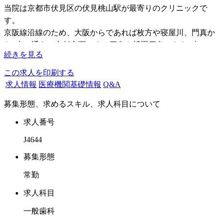
当院は京都市伏見区の伏見桃山駅が最寄りのクリニックで
す。
京阪線沿線のため、大阪からであれば枚方や寝屋川、門真か
ら1本で通え、京都方面ですと三条や祇園四条からも1本で
続きを見る
す。
また、近鉄の桃山御陵前駅も最寄りのため、こちらからでも
この求人を印刷する
通勤が可能です。
求人情報
医療機関基礎情報
Q&A
こちらは近鉄のため京都駅や伏見からはもちろんですが、宇
募集形態、求めるスキル、求人科目について
治市や田辺市からも1本で通勤が可能となります。
車であっても京都市内はもちろん、田辺や宇治、伏見周辺で
求人番号
あれば楽に通勤ができるかと思います。
J4644
【当院の特徴】
募集形態
●勤務終了時間が早い (18:00終業です！)
常勤
●固定休みが多い (週2.5日休みです！)
●給与が低くない (年収540万円以上のスタートです！)
求人科目
●長期休暇年3回以上 (夏・冬・GW)
一般歯科
●入社日から社会保険に加入可能