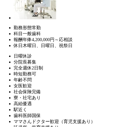
勤務形態
常勤
科目
一般歯科
報酬
年俸4,200,000円～応相談
休日
木曜日、日曜日、祝祭日
日曜休診
分院長募集
完全週休2日制
時短勤務可
年齢不問
女医歓迎
社会保険完備
寮・社宅あり
高給優遇
駅近く
歯科医師国保
ママさんドクター歓迎（育児支援あり）