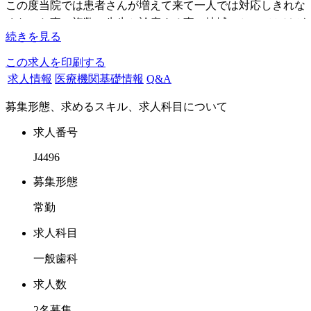
この度当院では患者さんが増えて来て一人では対応しきれな
くなった事、複数の先生と診療する事で地域にとってかけが
続きを見る
いのない医院になりたいと思う事、自分より若い先生と熱意
を持って仕事をしてみたいと思った事などが求人の理由で
この求人を印刷する
す。
求人情報
医療機関基礎情報
Q&A
募集形態、求めるスキル、求人科目について
医院概要は予防とコミュニケーションに力を入れています。
また滅菌など感染対策も高レベルで行なえていると自負して
求人番号
います。
J4496
歯科用CTなど各種設備、器機も揃っています。
経験が少なくても各種マニュアルが整っているのでそれに基
募集形態
づいて指導させていただきます。
常勤
外部講師による院内セミナーも定期的に行なっています。
求人科目
求めるドクター像は
一般歯科
挨拶のしっかり出来る方。
患者さんやスタッフとコミュニケーションを取れる先生を希
求人数
望します。
2名募集