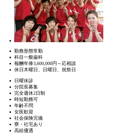
勤務形態
常勤
科目
一般歯科
報酬
年俸3,600,000円～応相談
休日
木曜日、日曜日、祝祭日
日曜休診
分院長募集
完全週休2日制
時短勤務可
年齢不問
女医歓迎
社会保険完備
寮・社宅あり
高給優遇