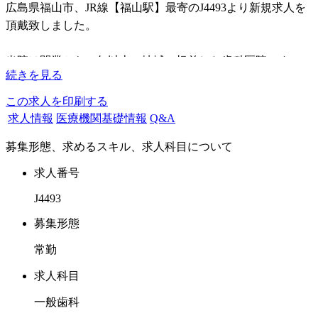
広島県福山市、JR線【福山駅】最寄のJ4493より新規求人を
頂戴致しました。
当院は開業から20年以上、地域に根差した歯科医院です。
続きを見る
この度、業務拡大のため（訪問診療が増えたため）ドクター
純粋増員を開始致しました。
この求人を印刷する
求人情報
医療機関基礎情報
Q&A
外来での一般診療の他、在宅、施設への訪問診療にも力を入
募集形態、求めるスキル、求人科目について
れています。
医院の運営に興味ある方、歯科医師としてキャリアアップを
求人番号
お考えの方に、必要な知識、技術の習得も全力で支援。
J4493
責任感と熱意のある方を募集しています。
募集形態
基本は院長が訪問に出ますので、外来をお任せできるドクタ
常勤
ー優遇しておりますが、経験浅いドクターでもOKです。
もし訪問にもご興味がお有りの場合外来訪問のMIXも可能と
求人科目
なります。
一般歯科