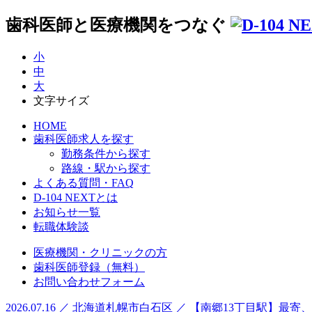
歯科医師と医療機関をつなぐ
小
中
大
文字サイズ
HOME
歯科医師求人を探す
勤務条件から探す
路線・駅から探す
よくある質問・FAQ
D-104 NEXTとは
お知らせ一覧
転職体験談
医療機関・クリニックの方
歯科医師登録（無料）
お問い合わせフォーム
2026.07.16 ／ 北海道札幌市白石区 ／ 【南郷13