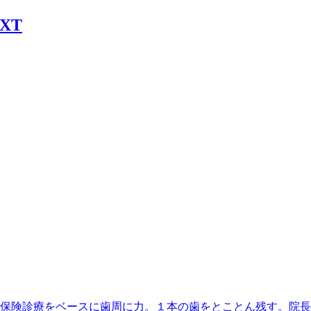
丁目駅】最寄、保険診療をベースに歯周に力。１本の歯をとことん残す