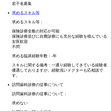
設備も口腔内カメラ・笑気麻酔・カウンセリング用ソフトな
若干名募集
ど最新のものを取り揃えています。
求めるスキル等
「自分の技術を磨きたい、高めていきたい」という方にはぴ
求めるスキル等：
ったりの職場です。
保険診療全般の対応が可能
外部セミナーへの参加や定期的に開催される院内勉強会で最
保険診療並びに自費診療にも充分な経験を積んでいる
新技術を常に習得可能です。
女医歓迎
不問
また報酬面も負けていません。大変稼ぎやすい設定になって
求める臨床経験年数：-年
おり、材料費の控除やレントゲン代衛生士代の控除などもあ
りません。
スキルに関する備考：一通り経験してきている経験者
毎月の新患数は200人前後（再初診含まず）ありますので、
優遇しておりますが、経験浅いドクターも応相談で
やる気のある先生ならかなり高額の報酬も可能です。
す。
訪問歯科診療の従事について
また休暇実績は、それぞれ異なりますが、夏期・冬期長い人
は10日ずつ取っている方もいらっしゃいます。
訪問歯科診療の従事について：
求めない
また当法人は紹介実績のある医院となり安心して就業頂けま