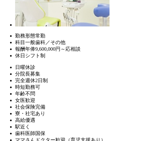
勤務形態
常勤
科目
一般歯科／その他
報酬
年俸9,600,000円～応相談
休日
シフト制
日曜休診
分院長募集
完全週休2日制
時短勤務可
年齢不問
女医歓迎
社会保険完備
寮・社宅あり
高給優遇
駅近く
歯科医師国保
ママさんドクター歓迎（育児支援あり）