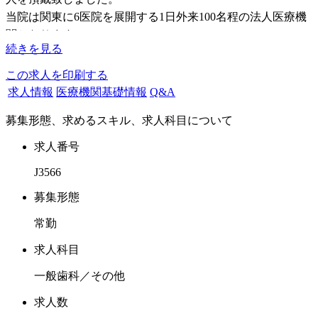
当院は関東に6医院を展開する1日外来100名程の法人医療機
関となります。
続きを見る
当院は昨年オープンのSC内に開業した新しい医院となりま
す。
この求人を印刷する
求人情報
医療機関基礎情報
Q&A
求めるドクター像は患者さんの気持ちになって考えられる、
募集形態、求めるスキル、求人科目について
責任感のあるDRです。
求人番号
医院概要は法人医療機関で各医院とも確かな治療技術を持っ
J3566
たスタッフが在籍している医院です。
当院は大型商業施設に入居しているので、ちょっとしたお買
募集形態
い物にも便利な立地となります。
常勤
患者層は若手ファミリー層を中心とした全年齢層をターゲッ
トにしております。
求人科目
一般歯科／その他
医院内装の雰囲気はとても明るく、そして綺麗なので患者さ
んにもとても喜ばれています。
求人数