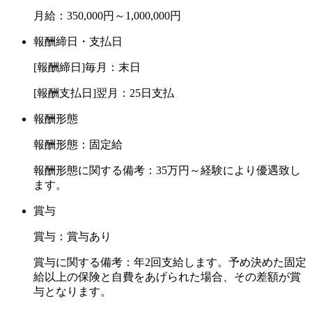
月給：350,000円～1,000,000円
スキルや人間性を尊重した企業風土を一緒にさらに進化させ
ていきましょう。
報酬締日・支払日
[報酬締日]毎月：末日
患者さまに真実の診療を実現します。
診療ゴールは、患者さまの歯が生涯健康であり続けることで
[報酬支払日]翌月：25日支払
す。
報酬形態
この診療ゴールを患者さまと一緒に達成するため、 私たち
スタッフは常に努力と研鑽を重ねています。
報酬形態：固定給
報酬形態に関する備考：35万円～経験により優遇致し
「患者さまに満足以上の喜び」を提供するためには、「スタ
ます。
ッフ全員が理念を意識し続けること」が不可欠であると考え
ています。
賞与
賞与：賞与あり
ご応募をお待ちしております。
賞与に関する備考：年2回支給します。予め決めた固定
給以上の保険と自費をあげられた場合、その差額が賞
与となります。