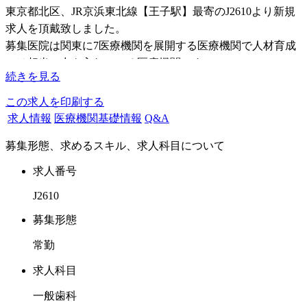
東京都北区、JR京浜東北線【王子駅】最寄のJ2610より新規
求人を頂戴致しました。
募集医院は関東に7医療機関を展開する医療機関で人材育成
には相当の力を入れている医療機関です。
続きを見る
入職1年目
この求人を印刷する
１）社会人マナーセミナー
求人情報
医療機関基礎情報
Q&A
２）臨床基本セミナー
募集形態、求めるスキル、求人科目について
３）臨床実技セミナー
４）コンサルテーションセミナー
求人番号
J2610
入職2年目
１）総合診断マスターコース
募集形態
２）審美補綴コース
常勤
３）インプラントコース（ベーシック）
４）医院システムコース
求人科目
一般歯科
入職3年目