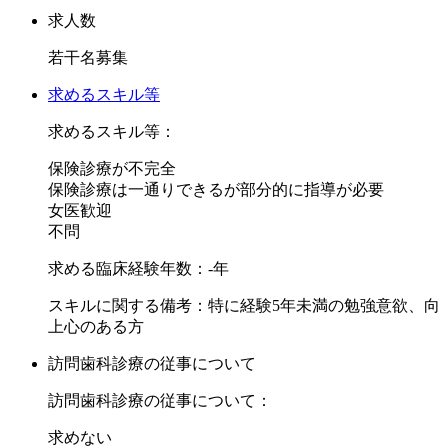
１）インプラントコース（アドバンス）
求人数
２）矯正ベーシックコース
若干名募集
３）咬合の基本・waxingコース
４）副院長マネジメントコース
求めるスキル等
求めるスキル等：
当院の教育プログラムでは、年間、計32種類あるセミナー・
保険診療が不完全
コースより、入職される方のレベルに合わせて選択し、受講
保険診療は一通りできるが部分的に指導が必要
することができます。エンド、ペリオ、さらにはインプラン
女医歓迎
トや矯正、コンサルテーション、マネジメントまで各個人の
不問
習得レベルに合わせて学ぶことができます。
求める臨床経験年数：-年
1年目、2年目、3目と進むにつれて内容が専門的になり、自
スキルに関する備考：特に経験5年未満の勉強意欲、向
分の診療の幅の広がりとともに内容もステップアップしてい
上心のある方
きます。そのほかにも多数のセミナーやコースがあり、4年
訪問歯科診療の従事について
目、5年目とその後も続けて学びます。
訪問歯科診療の従事について：
さて当院の経営理念ですが、“満足＋α”です。
求めない
“満足＋α”とは、患者さまだけでなく、スタッフや取引関係