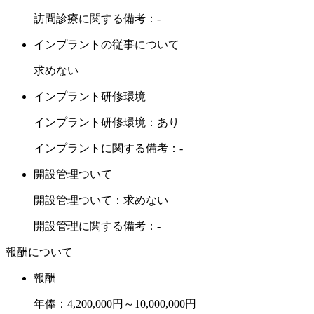
のある企業に至るまで、多岐にわたって”満足以上の喜び”を
訪問診療に関する備考：-
提供していくことを目指しています。
インプラントの従事について
特に、人財育成には、経営基本方針にも謳ってある通り、非
求めない
常に重要と考えています。人財育成は企業の成長にとって不
インプラント研修環境
可欠なものです。
インプラント研修環境：あり
満足以上の喜びを提供すること"を入社を考えている方にと
インプラントに関する備考：-
って、待遇などはもちろんのことですが、将来自分がどのよ
うに成長できるかは会社を選ぶ基準として非常に重要だと考
開設管理ついて
えています。
開設管理ついて：求めない
当院は、個人のスキルアップや人間性の成長をできるかぎり
開設管理に関する備考：-
援助するために人財開発プログラムを作り、一緒に学び成長
報酬について
し、喜びを分かち合える環境を作っています。
報酬
また、個人に責任と機会を与えることにより、人間的な成長
年俸：4,200,000円～10,000,000円
を促し、挑戦する意欲と最後までやりきる責任感を持った人