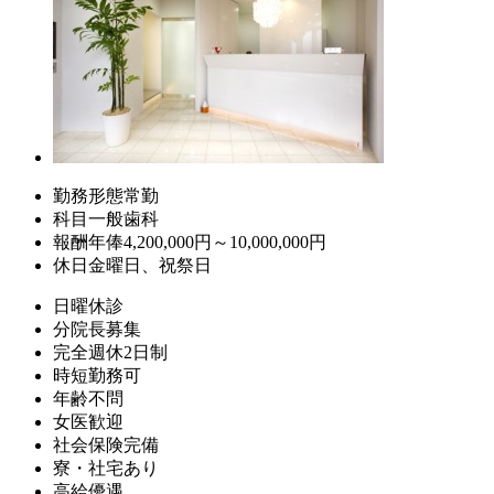
勤務形態
常勤
科目
一般歯科
報酬
年俸4,200,000円～10,000,000円
休日
金曜日、祝祭日
日曜休診
分院長募集
完全週休2日制
時短勤務可
年齢不問
女医歓迎
社会保険完備
寮・社宅あり
高給優遇