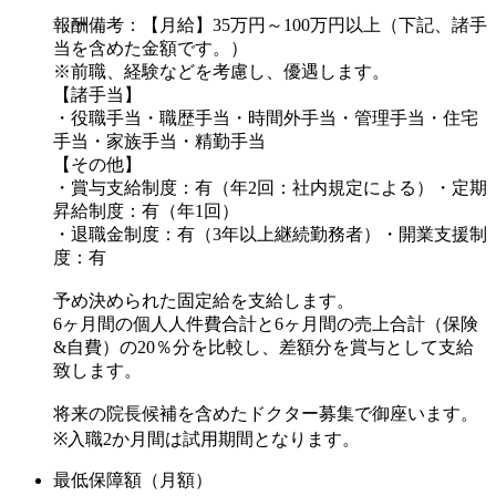
報酬備考：【月給】35万円～100万円以上（下記、諸手
財育成を行い、個人の創造力とチームワークの強みを最大限
当を含めた金額です。）
に高める企業風土をつくることを目的としています。
※前職、経験などを考慮し、優遇します。
【諸手当】
私たちが必要とする人財は、積極的に学ぶ意欲があり、チー
・役職手当・職歴手当・時間外手当・管理手当・住宅
ムに貢献するための努力を惜しまない人です。
手当・家族手当・精勤手当
知識が多い、経験が多い、自信があるなどは不可欠な要素で
【その他】
・賞与支給制度：有（年2回：社内規定による）・定期
はありません。
昇給制度：有（年1回）
一緒に将来を見据えて考える力を持つことが重要です。
・退職金制度：有（3年以上継続勤務者）・開業支援制
度：有
今、歯科業界は暗いといわれています。しかし経営努力を怠
予め決められた固定給を支給します。
ってきた医院としっかりと教育を行っている医院とで大きな
6ヶ月間の個人人件費合計と6ヶ月間の売上合計（保険
二極化が生まれています。
&自費）の20％分を比較し、差額分を賞与として支給
自分がどちらの側で歯科界を見ていくのか、社会に貢献する
致します。
ためにどのような人間になるのかを考えてください。
将来の院長候補を含めたドクター募集で御座います。
※入職2か月間は試用期間となります。
私たちは、あなたの将来を一緒に作っていきたいと考えてい
ます。
最低保障額（月額）
私たちの持っている歯科医療サービス、マネジメント、経営