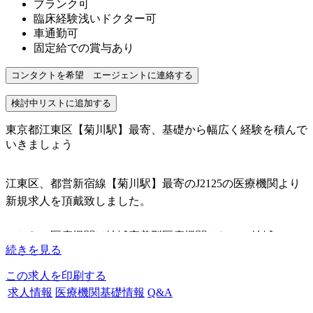
ブランク可
臨床経験浅いドクター可
車通勤可
固定給での賞与あり
東京都江東区【菊川駅】最寄、基礎から幅広く経験を積んで
いきましょう
江東区、都営新宿線【菊川駅】最寄のJ2125の医療機関より
新規求人を頂戴致しました。
こちらの医療機関は地域密着型医療機関として、地域のニー
続きを見る
ズに対応する為、ドクター各々が幅広く対応できるよう、研
鑽を努めています。
この求人を印刷する
求人情報
医療機関基礎情報
Q&A
院長はレーザー歯学会認定医、歯周病学会認定医を持たれて