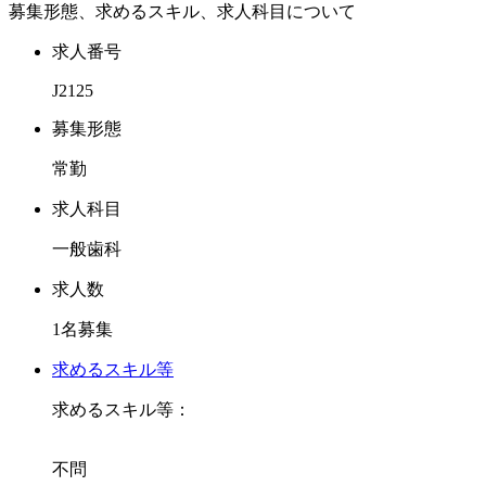
募集形態、求めるスキル、求人科目について
おり、ホワイトニング、床矯正をご自身で対応されておりま
す。
求人番号
J2125
昨年は歯科医師臨床研修指導歯科医にもなりました。
募集形態
これからの先生からのお問合せをお待ちしております。
常勤
求人科目
一般歯科
求人数
1名募集
求めるスキル等
求めるスキル等：
不問