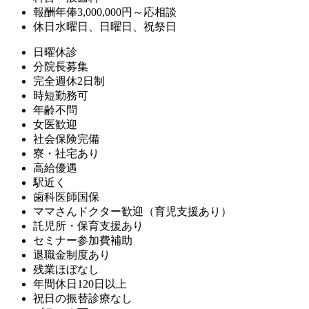
報酬
年俸3,000,000円～応相談
休日
水曜日、日曜日、祝祭日
日曜休診
分院長募集
完全週休2日制
時短勤務可
年齢不問
女医歓迎
社会保険完備
寮・社宅あり
高給優遇
駅近く
歯科医師国保
ママさんドクター歓迎（育児支援あり）
託児所・保育支援あり
セミナー参加費補助
退職金制度あり
残業ほぼなし
年間休日120日以上
祝日の振替診療なし