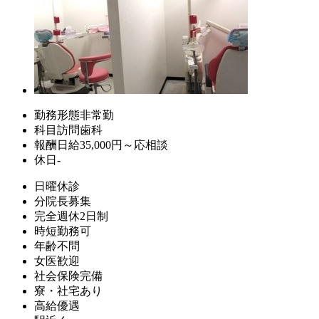
勤務形態
非常勤
科目
訪問歯科
報酬
日給35,000円～応相談
休日
-
日曜休診
分院長募集
完全週休2日制
時短勤務可
年齢不問
女医歓迎
社会保険完備
寮・社宅あり
高給優遇