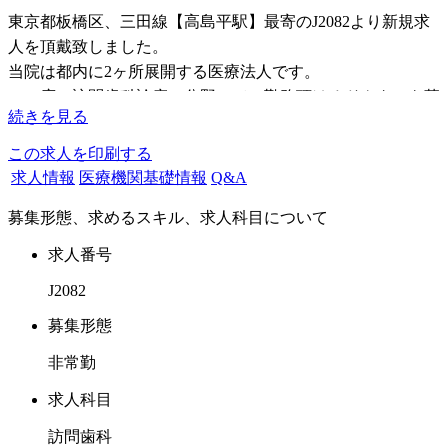
東京都板橋区、三田線【高島平駅】最寄のJ2082より新規求
人を頂戴致しました。
当院は都内に2ヶ所展開する医療法人です。
この度、訪問歯科診療の分野にてご勤務頂けるドクターを募
続きを見る
集しております。
この求人を印刷する
原則、勤務スタイルは独特で訪問歯科診療と外来診療の両方
求人情報
医療機関基礎情報
Q&A
を毎日行います。
募集形態、求めるスキル、求人科目について
例として朝 訪問診療に出発、夕方戻られましたら外来への
従事をお願い致します。
求人番号
両方研修する事になるので、臨床スキルが実践の中で多くを
J2082
習得できます。
※非常勤の訪問専従ドクターは時間相談可です
募集形態
非常勤
またケアだけでなく、しっかり治療も行いますので、外来経
験があれば訪問経験は問いません。
求人科目
特に義歯の力がつきますので、この分野に興味のある方から
訪問歯科
のご応募を特にお待ちしております。