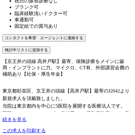
祝日の振替診療なし
ブランク可
臨床経験浅いドクター可
車通勤可
固定給での賞与あり
【京王井の頭線 高井戸駅】最寄、保険診療をメインに歯
周・インプラントに力。マイクロ、CT有、外部講習会費の
補助あり【社保・厚生年金】
東京都杉並区、京王井の頭線【高井戸駅】最寄のJ2042より
新規求人を頂戴致しました。
当院は東京都内を中心に5医院を展開する医療法人です。
医院はマイクロスコープ、歯科用CTや電動麻酔器などの最
続きを見る
新の設備を設置し、患者様の治療ニーズに応える環境を整え
ております。
この求人を印刷する