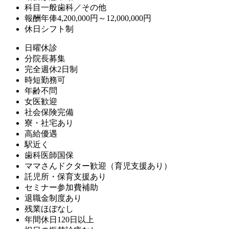
科目
一般歯科／その他
報酬
年俸4,200,000円～12,000,000円
休日
シフト制
日曜休診
分院長募集
完全週休2日制
時短勤務可
年齢不問
女医歓迎
社会保険完備
寮・社宅あり
高給優遇
駅近く
歯科医師国保
ママさんドクター歓迎（育児支援あり）
託児所・保育支援あり
セミナー参加費補助
退職金制度あり
残業ほぼなし
年間休日120日以上