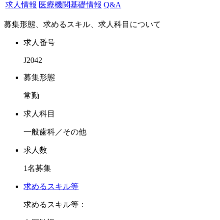
求人情報
医療機関基礎情報
Q&A
募集するドクター像としては、現分院長が後進を育てていき
募集形態、求めるスキル、求人科目について
たいとの気持ちもありますので、
経験不問にて臨床経験の浅い方から豊富な方までを幅広く求
求人番号
めてまいります。
J2042
報酬形態は保障給有りの完全歩合給となります。新卒ドクタ
募集形態
ーは月額35万円からのスタート。
常勤
経験に応じて歩合切替をして参ります。
また、福利厚生面では講習会費補助があります。講習内容に
求人科目
もよりますが、上限20万円まで半額支給させて頂きます。
一般歯科／その他
支給回数、上限を超える講習会については理事長との応相談
になります。
求人数
また、遠方から転居の場合、転居費用、敷金礼金の負担をし
1名募集
ていただけます。
求めるスキル等
それではお問合せをお待ちしております。
求めるスキル等：