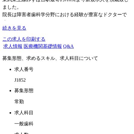
ました。
院長は障害者歯科学分野における経験が豊富なドクターで
す。
続きを見る
障害者治療も熱心にやっており、小児、高齢者にも応用で
き、幅広い分野の人の治療が学べます。
この求人を印刷する
求人情報
医療機関基礎情報
Q&A
今回、臨床研修明け間もないフレッシュなドクターで将来院
募集形態、求めるスキル、求人科目について
長の右上となり活躍して頂けるドクターの募集を頂戴致しま
した。
求人番号
ご興味のあるドクターの多くの問合せをお待ちしておりま
J1852
す。
募集形態
常勤
求人科目
一般歯科