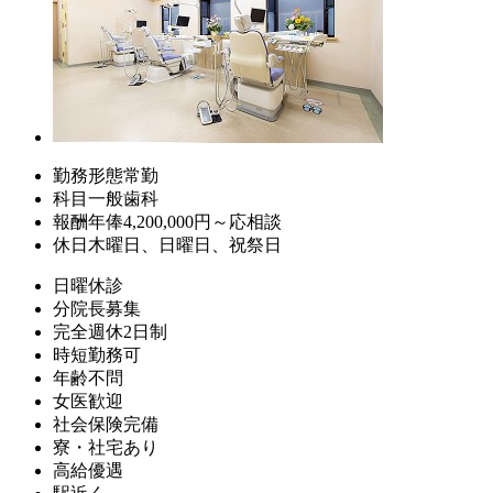
勤務形態
常勤
科目
一般歯科
報酬
年俸4,200,000円～応相談
休日
木曜日、日曜日、祝祭日
日曜休診
分院長募集
完全週休2日制
時短勤務可
年齢不問
女医歓迎
社会保険完備
寮・社宅あり
高給優遇