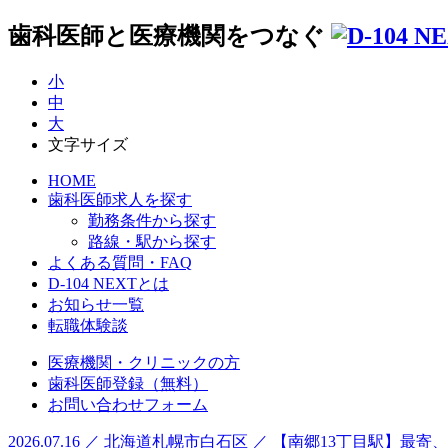
歯科医師と医療機関をつなぐ
小
中
大
文字サイズ
HOME
歯科医師求人を探す
勤務条件から探す
路線・駅から探す
よくある質問・FAQ
D-104 NEXTとは
お知らせ一覧
転職体験談
医療機関・クリニックの方
歯科医師登録（無料）
お問い合わせフォーム
2026.07.16 ／ 北海道札幌市白石区 ／ 【南郷13