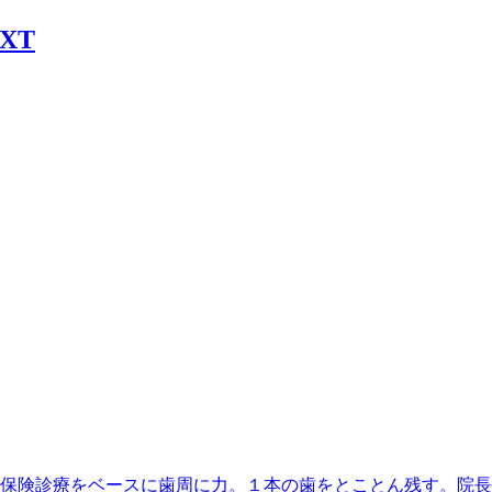
丁目駅】最寄、保険診療をベースに歯周に力。１本の歯をとことん残す