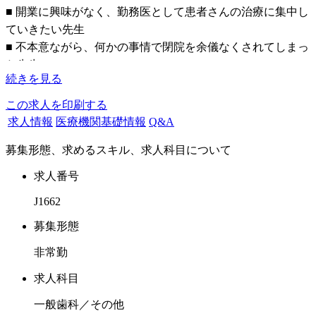
■ 開業に興味がなく、勤務医として患者さんの治療に集中し
ていきたい先生
■ 不本意ながら、何かの事情で閉院を余儀なくされてしまっ
た先生
続きを見る
■ 開業後、保険診療はもちろん、自費率を伸ばすための経営
の勉強をしたい先生
この求人を印刷する
求人情報
医療機関基礎情報
Q&A
当院は、幅広い医療ニーズに対応した、高度な治療技術と最
募集形態、求めるスキル、求人科目について
先端の歯科医療によって、患者様に選ばれる歯科医院を目指
します。
求人番号
J1662
☆☆☆☆☆☆☆☆☆☆☆☆☆☆☆☆☆☆☆
・週1日からOK
募集形態
・固定給、日給3万円
非常勤
・ノルマなし
☆☆☆☆☆☆☆☆☆☆☆☆☆☆☆☆☆☆☆
求人科目
一般歯科／その他
医療法人社団 当院は全部で3つの歯科医院を展開していま