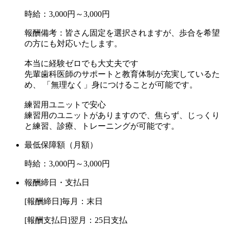
時給：3,000円～3,000円
当院が長期的に存続していくとすれば、自分の治療した患者
報酬備考：皆さん固定を選択されますが、歩合を希望
様の虫歯が再発した場合、また自分が治療をすることになり
の方にも対応いたします。
ます。患者様が戻ってきてくれることは嬉しいことですが、
本来これは大変不名誉なことです。
本当に経験ゼロでも大丈夫です
先輩歯科医師のサポートと教育体制が充実しているた
同じことを繰り返せば、当然患者様の支持を失いますし、患
め、 「無理なく」身につけることが可能です。
者様が歯を失う可能性を高めるお手伝いをしていることにな
ります。
練習用ユニットで安心
当院では、一人の患者様の一カ所の治療は、一回だけ。を目
練習用のユニットがありますので、焦らず、じっくり
と練習、診療、トレーニングが可能です。
標として丁寧な治療を心がけています。
最低保障額（月額）
時給：3,000円～3,000円
【歯科医療の発展に貢献する 】
当院は、常に自分たちの理想を追求し、
報酬締日・支払日
向上心を持ち続け「学ぶ姿勢」を忘れず
[報酬締日]毎月：末日
患者様一人ひとりに合ったより高度な治療技術と最先端の歯
科医療を提供することで
[報酬支払日]翌月：25日支払
歯科医療の発展に貢献し、日々実践していきます。