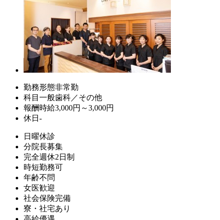
勤務形態
非常勤
科目
一般歯科／その他
報酬
時給3,000円～3,000円
休日
-
日曜休診
分院長募集
完全週休2日制
時短勤務可
年齢不問
女医歓迎
社会保険完備
寮・社宅あり
高給優遇