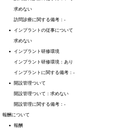
・福利厚生の更なる充実
求めない
・子育てをする女性に優しい職場環境の整備
訪問診療に関する備考：-
・最新の歯科医療技術を勉強できる環境
など、積極的に改革・改善していきます。
インプラントの従事について
求めない
2. 自分の身体を大切にしたいと考える患者様に「支持」され
インプラント研修環境
る歯科医院
インプラント研修環境：あり
当院は、幅広い医療ニーズに対応した、高度な治療技術と最
インプラントに関する備考：-
先端の歯科医療によって、患者様に選ばれる歯科医院を目指
開設管理ついて
します。
患者様に信頼していただき「支持」されるよう、患者様一人
開設管理ついて：求めない
一人に合わせた最良の歯科医療を提供し、生涯の健康に貢献
開設管理に関する備考：-
します。
報酬について
報酬
3. 一カ所を一回しか治療しないつもりで。