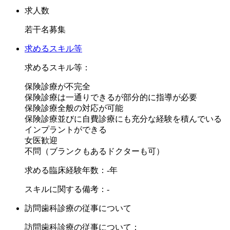
す。
求人数
・東京都中央区の【東京日本橋デンタルクリニック】
若干名募集
・東京都江東区の【タキザワ歯科クリニック】
・神奈川県藤沢市の【湘南藤沢歯科】
求めるスキル等
求めるスキル等：
保険診療が不完全
+:-:+:-:+:-:+:-:+:-:+:-:+:-:+:-:+:-:+:-:
保険診療は一通りできるが部分的に指導が必要
当院の診療コンセプト
保険診療全般の対応が可能
+:-:+:-:+:-:+:-:+:-:+:-:+:-:+:-:+:-:+:-:
保険診療並びに自費診療にも充分な経験を積んでいる
インプラントができる
1. まずは、スタッフの働きやすさを第一に。
女医歓迎
不問（ブランクもあるドクターも可）
患者様の支持を得るために一番大切なのは、患者様に接する
求める臨床経験年数：-年
歯科医師・歯科衛生士・歯科助手、全てのスタッフからの支
スキルに関する備考：-
持を得ることだと考えています。
今後はさらに向上心や高い目標をもったスタッフが働きやす
訪問歯科診療の従事について
いよう、
訪問歯科診療の従事について：
・診療時間の短縮