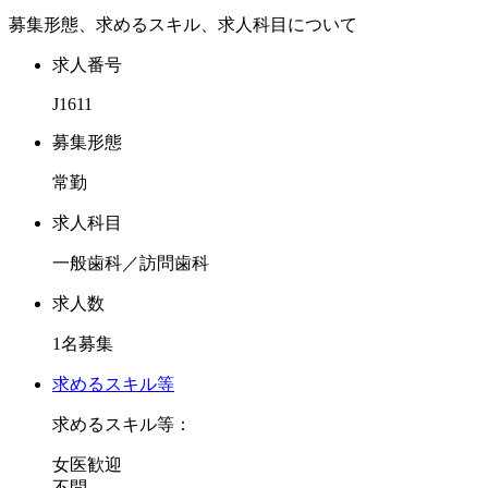
療、VE検査なども行っています）にも力を注いでいます。
募集形態、求めるスキル、求人科目について
当院は厚生省指定臨床歯科研修施設でもあり、新卒のＤｒも
求人番号
丁寧に指導いたします。
J1611
経験は問いません。誠実でやる気のあるあなたを希望いたし
ます。
募集形態
常勤
また、週休3日も可能ですので、大学での研究と臨床のスキ
ルの向上を同時で習得可能です。
求人科目
一般歯科／訪問歯科
たくさんのご応募をお待ちしております。
求人数
1名募集
求めるスキル等
求めるスキル等：
女医歓迎
不問