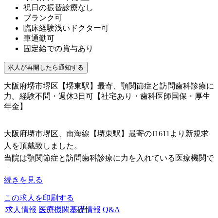
祝日の振替診療なし
ブランク可
臨床経験浅いドクター可
車通勤可
固定給での賞与あり
大阪府堺市堺区【堺東駅】最寄、顎関節症と訪問歯科診療に
力。経験不問・週休3日可【社宅あり・歯科医師国保・厚生
年金】
大阪府堺市堺区、南海線【堺東駅】最寄のJ1611より新規求
人を頂戴致しました。
当院は顎関節症と訪問歯科診療に力を入れている医療機関で
す。
続きを見る
一般歯科治療はもちろんのこと、インプラント治療（ストロ
この求人を印刷する
ーマン社）、審美歯科治療、訪問歯科治療（摂食嚥下障害治
求人情報
医療機関基礎情報
Q&A