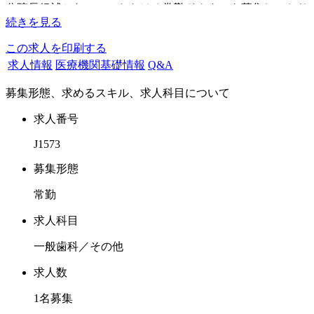
分院長候補となっていただける常勤ドクターを募集しており
続きを見る
ます。
インフォームドコンセントを重視し、審美性にも機能性にも
この求人を印刷する
配慮した治療を行っております。
求人情報
医療機関基礎情報
Q&A
訪問診療も行っている医院でございますが、この度は外来の
募集形態、求めるスキル、求人科目について
みの求人となります。
インプラント経験のあるドクターの皆様のお問い合わせをお
求人番号
待ちしております。
J1573
募集形態
常勤
求人科目
一般歯科／その他
求人数
1名募集