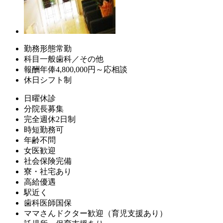
勤務形態
常勤
科目
一般歯科／その他
報酬
年俸4,800,000円～応相談
休日
シフト制
日曜休診
分院長募集
完全週休2日制
時短勤務可
年齢不問
女医歓迎
社会保険完備
寮・社宅あり
高給優遇
駅近く
歯科医師国保
ママさんドクター歓迎（育児支援あり）