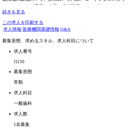
フによる より高度で上質な歯科医療とホスピタリティのご
続きを見る
提供
患者様のニーズにお応えできる医院を目指しております。
この求人を印刷する
求人情報
医療機関基礎情報
Q&A
診療にあたりましては、それぞれの患者様担当の歯科衛生士
募集形態、求めるスキル、求人科目について
が 主訴、治療経過、薬の履歴、アレルギー等の管理、治療
の御希望を伺い、歯科医師と相談し管理するシステムを取っ
求人番号
ております。
J1150
歯科医師の専門性、得意分野をより研究、習得し技術を伸ば
募集形態
す事によって、より高度で良質な歯科治療を患者様に提供で
常勤
きる環境造りに努めておりますので、向上心をもってご勤務
頂けるドクターには講習会費の補助も行っております。
求人科目
一般歯科
CTを用いた安心安全なインプラントも行っておりますの
で、ご希望のドクターにはご指導いたします。
求人数
矯正を勉強したい方、将来の開業についてもご指導いたしま
1名募集
す。