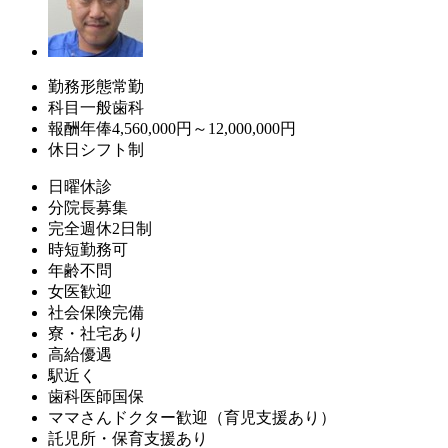
勤務形態
常勤
科目
一般歯科
報酬
年俸4,560,000円～12,000,000円
休日
シフト制
日曜休診
分院長募集
完全週休2日制
時短勤務可
年齢不問
女医歓迎
社会保険完備
寮・社宅あり
高給優遇
駅近く
歯科医師国保
ママさんドクター歓迎（育児支援あり）
託児所・保育支援あり